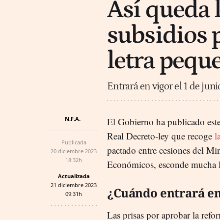
Así queda 
subsidios 
letra pequ
Entrará en vigor el 1 de jun
N.F.A.
El Gobierno ha publicado este
Real Decreto-ley que recoge
l
Publicada
pactado entre cesiones del Min
20 diciembre 2023
18:32h
Económicos, esconde mucha l
Actualizada
21 diciembre 2023
¿Cuándo entrará en
09:31h
Las prisas por aprobar la refo