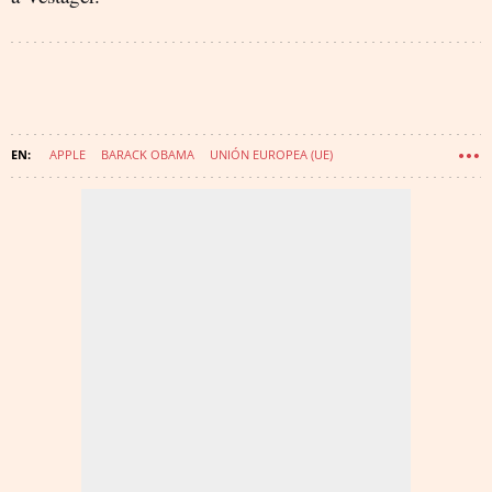
APPLE
BARACK OBAMA
UNIÓN EUROPEA (UE)
COMISIÓN EUROPEA (CE)
AMAZON
COMPETENCIA
MICROSOFT
MARGRETHE VESTAGER
EMMANUEL MACRON