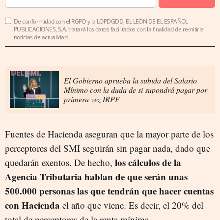
De conformidad con el RGPD y la LOPDGDD, EL LEÓN DE EL ESPAÑOL
PUBLICACIONES, S.A. tratará los datos facilitados con la finalidad de remitirle
noticias de actualidad.
El Gobierno aprueba la subida del Salario
Mínimo con la duda de si supondrá pagar por
primera vez IRPF
Fuentes de Hacienda aseguran que la mayor parte de los
perceptores del SMI seguirán sin pagar nada, dado que
los cálculos de la
quedarán exentos. De hecho,
Agencia Tributaria hablan de que serán unas
500.000 personas las que tendrán que hacer cuentas
con Hacienda
el año que viene. Es decir, el 20% del
total de perceptores de la renta mínima.