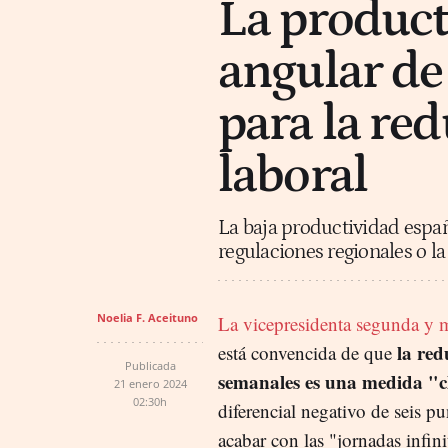
La product
angular de
para la re
laboral
La baja productividad espa
regulaciones regionales o la 
Noelia F. Aceituno
La vicepresidenta segunda y 
la red
está convencida de que
Publicada
semanales es una medida "c
21 enero 2024
02:30h
diferencial negativo de seis 
acabar con las "jornadas infini