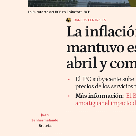
La Eurotorre del BCE en Fráncfort
BCE
BANCOS CENTRALES
La inflació
mantuvo es
abril y com
El IPC subyacente sube t
precios de los servicio
Más información:
El B
amortiguar el impacto d
Juan
Sanhermelando
Bruselas