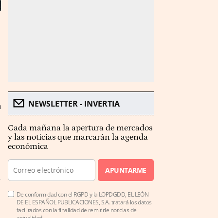
E
NEWSLETTER - INVERTIA
Cada mañana la apertura de mercados
y las noticias que marcarán la agenda
económica
APUNTARME
De conformidad con el RGPD y la LOPDGDD, EL LEÓN
DE EL ESPAÑOL PUBLICACIONES, S.A. tratará los datos
facilitados con la finalidad de remitirle noticias de
actualidad.