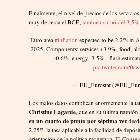
Finalmente, el nivel de precios de los servicios
muy de cerca el BCE,
también subió del 3,5% 
Euro area
#inflation
expected to be 2.2% in A
2025. Components: services +3.9%, food, al
+0.6%, energy -3.5% - flash estima
pic.twitter.com/0
— EU_Eurostat (@EU_Euro
Los malos datos complican enormemente la tarea
Christine Lagarde
, que en su última reunión 
en un cuarto de punto por séptima vez
desde
2,25%
la tasa aplicable a la facilidad de depósi
orientación de la política monetaria. El Conse