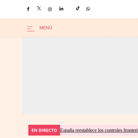
EN DIRECTO
España reestablece los controles fronteri