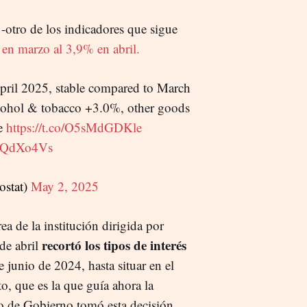
 -otro de los indicadores que sigue
en marzo al 3,9% en abril.
pril 2025, stable compared to March
cohol & tobacco +3.0%, other goods
te
https://t.co/O5sMdGDKle
awQdXo4Vs
stat)
May 2, 2025
 de la institución dirigida por
recortó los tipos de interés
de abril
 junio de 2024, hasta situar en el
to, que es la que guía ahora la
jo de Gobierno tomó esta decisión