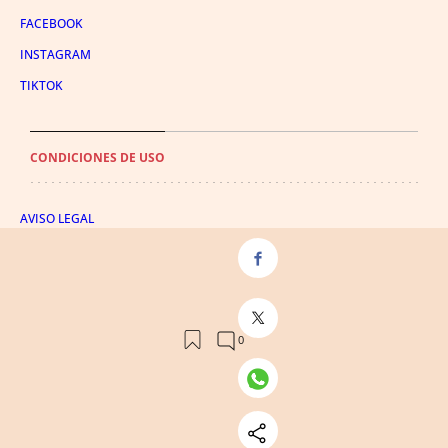
FACEBOOK
INSTAGRAM
TIKTOK
CONDICIONES DE USO
AVISO LEGAL
POLÍTICA DE PRIVACIDAD
CONDICIONES DE COMPRA
POLÍTICA DE COOKIES
AVISO DE TRANSPARENCIA
ADMINISTRACIÓN UTIQ
© 2026 El León de El Español Publicaciones S.A.