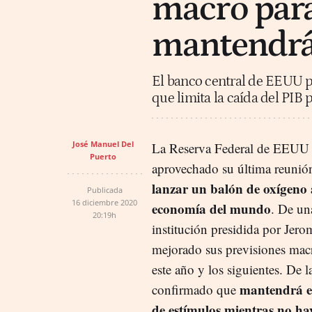
macro par
mantendrá
El banco central de EEUU pr
que limita la caída del PIB p
José Manuel Del
La Reserva Federal de EEUU 
Puerto
aprovechado su última reunión
lanzar un balón de oxígeno 
Publicada
16 diciembre 2020
economía del mundo
. De una
20:19h
institución presidida por Jer
mejorado sus previsiones ma
este año y los siguientes. De l
mantendrá en
confirmado que
de estímulos mientras no ha