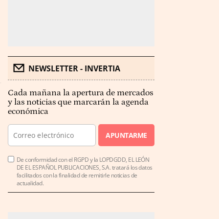
NEWSLETTER - INVERTIA
Cada mañana la apertura de mercados
y las noticias que marcarán la agenda
económica
APUNTARME
De conformidad con el RGPD y la LOPDGDD, EL LEÓN
DE EL ESPAÑOL PUBLICACIONES, S.A. tratará los datos
facilitados con la finalidad de remitirle noticias de
actualidad.