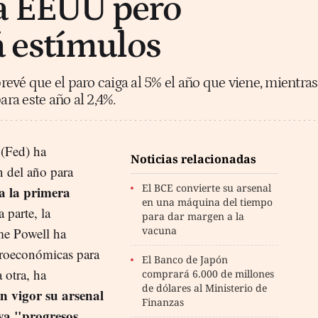
a EEUU pero
 estímulos
evé que el paro caiga al 5% el año que viene, mientras
ara este año al 2,4%.
(Fed) ha
Noticias relacionadas
 del año para
El BCE convierte su arsenal
a la primera
en una máquina del tiempo
 parte, la
para dar margen a la
vacuna
ome Powell ha
croeconómicas para
El Banco de Japón
a otra, ha
comprará 6.000 de millones
de dólares al Ministerio de
 vigor su arsenal
Finanzas
ya "progresos