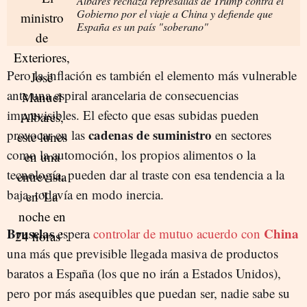
Albares rechaza represalias de Trump contra el
Gobierno por el viaje a China y defiende que
España es un país "soberano"
Pero la inflación es también el elemento más vulnerable
ante una espiral arancelaria de consecuencias
imprevisibles. El efecto que esas subidas pueden
cadenas de suministro
provocar en las
en sectores
como la automoción, los propios alimentos o la
tecnología, pueden dar al traste con esa tendencia a la
baja, todavía en modo inercia.
Bruselas
China
espera
controlar de mutuo acuerdo con
una más que previsible llegada masiva de productos
baratos a España (los que no irán a Estados Unidos),
pero por más asequibles que puedan ser, nadie sabe su