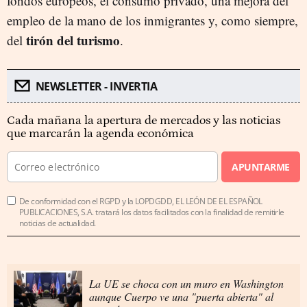
fondos europeos, el consumo privado, una mejora del
empleo de la mano de los inmigrantes y, como siempre,
tirón del turismo
del
.
NEWSLETTER - INVERTIA
Cada mañana la apertura de mercados y las noticias
que marcarán la agenda económica
APUNTARME
De conformidad con el RGPD y la LOPDGDD, EL LEÓN DE EL ESPAÑOL
PUBLICACIONES, S.A. tratará los datos facilitados con la finalidad de remitirle
noticias de actualidad.
La UE se choca con un muro en Washington
aunque Cuerpo ve una "puerta abierta" al