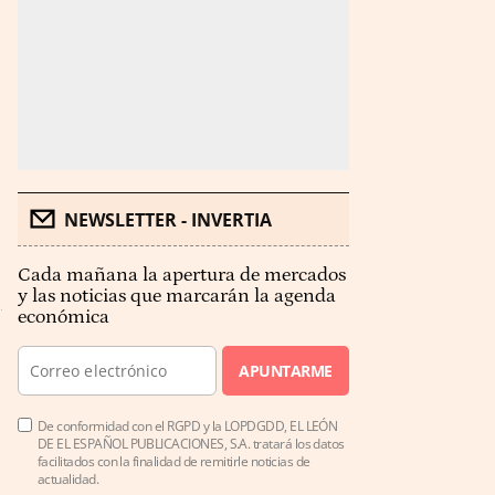
NEWSLETTER - INVERTIA
Cada mañana la apertura de mercados
y las noticias que marcarán la agenda
económica
APUNTARME
De conformidad con el RGPD y la LOPDGDD, EL LEÓN
DE EL ESPAÑOL PUBLICACIONES, S.A. tratará los datos
facilitados con la finalidad de remitirle noticias de
actualidad.