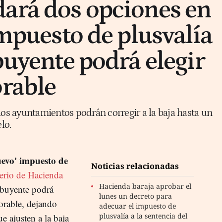
ará dos opciones en
impuesto de plusvalía
buyente podrá elegir
orable
 los ayuntamientos podrán corregir a la baja hasta un
lo.
uevo' impuesto de
Noticias relacionadas
erio de Hacienda
Hacienda baraja aprobar el
ibuyente podrá
lunes un decreto para
vorable, dejando
adecuar el impuesto de
plusvalía a la sentencia del
e ajusten a la baja