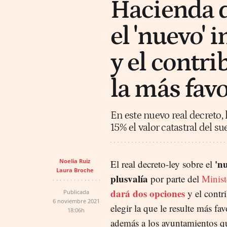
Hacienda d
el 'nuevo' 
y el contri
la más fav
En este nuevo real decreto,
15% el valor catastral del sue
Noelia Ruiz
'n
El real decreto-ley sobre el
Laura Broche
plusvalía
por parte del
Minist
dará dos opciones
y el contr
Publicada
6 noviembre 2021
elegir la que le resulte más fa
18:06h
además a los ayuntamientos qu