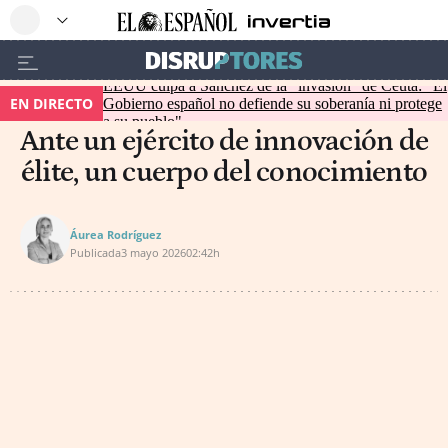
EEUU culpa a Sánchez de la "invasión" de Ceuta: "El
EN DIRECTO
Gobierno español no defiende su soberanía ni protege
a su pueblo"
Ante un ejército de innovación de
élite, un cuerpo del conocimiento
Áurea Rodríguez
Publicada
3 mayo 2026
02:42h