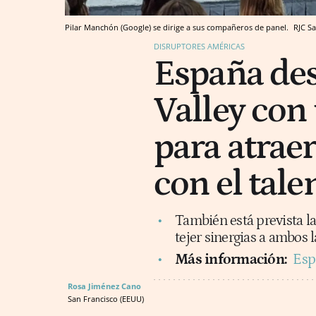
Pilar Manchón (Google) se dirige a sus compañeros de panel.
RJC
Sa
DISRUPTORES AMÉRICAS
España des
Valley con
para atraer
con el tal
También está prevista l
tejer sinergias a ambos l
Más información:
Esp
Rosa Jiménez Cano
San Francisco (EEUU)