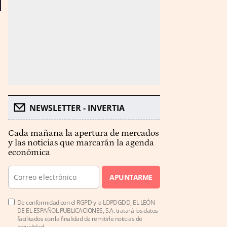
NEWSLETTER - INVERTIA
Cada mañana la apertura de mercados
y las noticias que marcarán la agenda
económica
APUNTARME
De conformidad con el RGPD y la LOPDGDD, EL LEÓN
DE EL ESPAÑOL PUBLICACIONES, S.A. tratará los datos
facilitados con la finalidad de remitirle noticias de
actualidad.