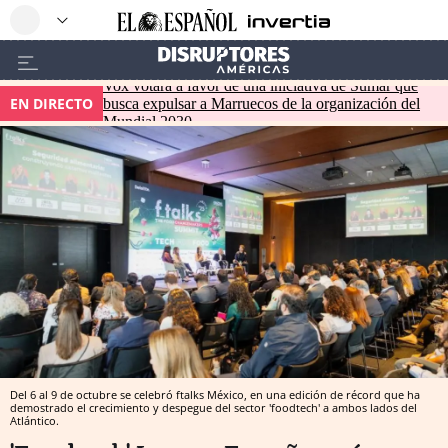
Vox votará a favor de una iniciativa de Sumar que
EN DIRECTO
busca expulsar a Marruecos de la organización del
Mundial 2030
Del 6 al 9 de octubre se celebró ftalks México, en una edición de récord que ha
demostrado el crecimiento y despegue del sector 'foodtech' a ambos lados del
Atlántico.