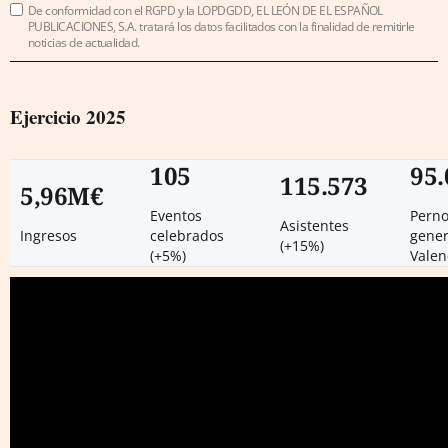
De conformidad con el RGPD y la LOPDGDD, EL LEÓN DE EL ESPAÑOL
PUBLICACIONES, S.A. tratará los datos facilitados con la finalidad de remitirle
noticias de actualidad.
Ejercicio 2025
105
95.
115.573
5,96M€
Eventos
Perno
Asistentes
Ingresos
celebrados
gene
(+15%)
(+5%)
Valen