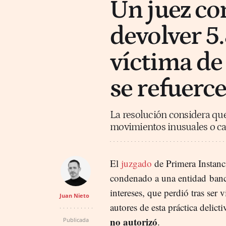
Un juez co
devolver 5
víctima de 
se refuerce
La resolución considera que
movimientos inusuales o car
El
juzgado
de Primera Instanc
condenado a una entidad banca
intereses, que perdió tras se
Juan Nieto
autores de esta práctica delict
no autorizó
.
Publicada