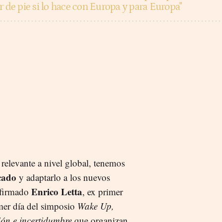
r de pie si lo hace con Europa y para Europa"
relevante a nivel global, tenemos
cado
y adaptarlo a los nuevos
Enrico Letta
 afirmado
, ex primer
rimer día del simposio
Wake Up,
ión e incertidumbre
que organizan