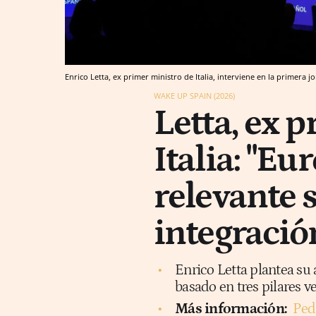
Enrico Letta, ex primer ministro de Italia, interviene en la primera
WAKE UP SPAIN (2026)
Letta, ex 
Italia: "Eu
relevante 
integració
Enrico Letta plantea su
basado en tres pilares ve
Más información:
Ped