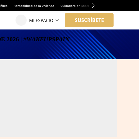
ñiles
Rentabilidad de la vivienda
Cuidadora en España
Enfermera española en No
 2026 |
#WAKEUPSPAIN