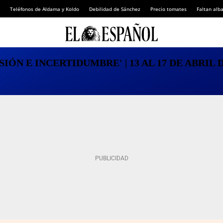
Teléfonos de Aldama y Koldo
Debilidad de Sánchez
Precio tomates
Faltan alba
ÓN E INCERTIDUMBRE' | 13 AL 17 DE ABRIL DE