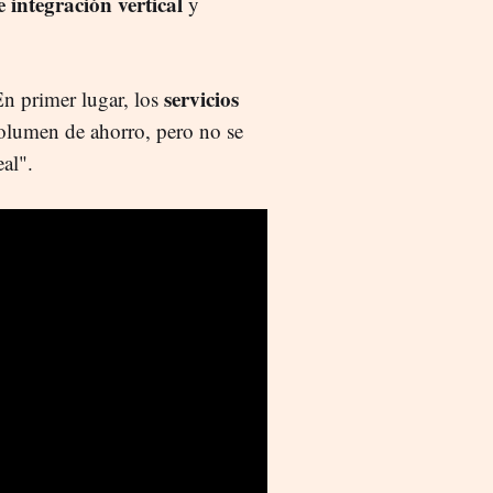
e integración vertical
y
servicios
 En primer lugar, los
olumen de ahorro, pero no se
eal".