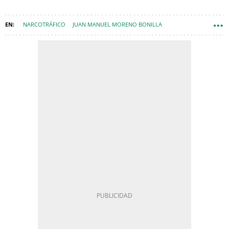
NARCOTRÁFICO
JUAN MANUEL MORENO BONILLA
SANTIAGO ABASCAL
HUELVA (PROVINCIA)
MARÍA JESÚS MONTERO
ELECCIONES ANDALUCÍA 2026
JUANMA MORENO