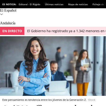
ES NOTICIA:
Editoral - El Rúgido
Últimas noticias
Mapa de noticias
Fichaje de
El Español
Andalucía
EN DIRECTO
El Gobierno ha registrado ya a 1.342 menores en 
Este pensamiento es tendencia entre los jóvenes de la Generación Z.
iStock