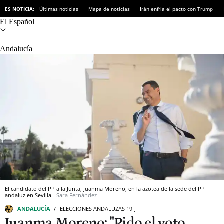
ES NOTICIA:
Últimas noticias
Mapa de noticias
Irán enfría el pacto con Trump
El Español
Andalucía
El candidato del PP a la Junta, Juanma Moreno, en la azotea de la sede del PP
andaluz en Sevilla.
Sara Fernández
ANDALUCÍA
ELECCIONES ANDALUZAS 19-J
Juanma Moreno: "Pido el voto