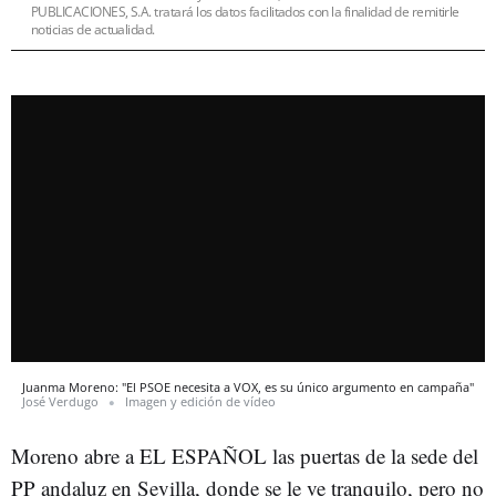
PUBLICACIONES, S.A. tratará los datos facilitados con la finalidad de remitirle
noticias de actualidad.
Juanma Moreno: "El PSOE necesita a VOX, es su único argumento en campaña"
José Verdugo
Imagen y edición de vídeo
Moreno abre a EL ESPAÑOL las puertas de la sede del
PP andaluz en Sevilla, donde se le ve tranquilo, pero no