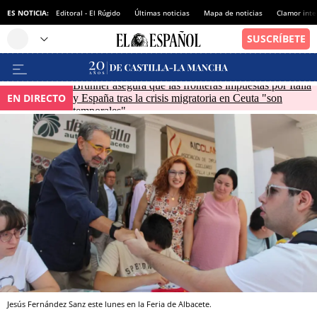
ES NOTICIA:
Editoral - El Rúgido
Últimas noticias
Mapa de noticias
Clamor inte
Brunner asegura que las fronteras impuestas por Italia
EN DIRECTO
y España tras la crisis migratoria en Ceuta "son
temporales"
Jesús Fernández Sanz este lunes en la Feria de Albacete.