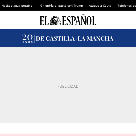
Hackeo agua potable
Irán enfría el pacto con Trump
Ataque a Ceuta
Teléfonos d