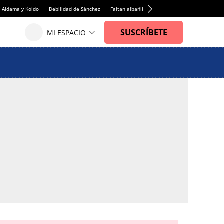
e Aldama y Koldo
Debilidad de Sánchez
Faltan albañiles
Rentabilidad de la viviend