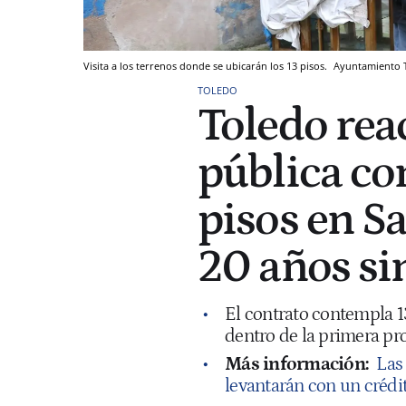
Visita a los terrenos donde se ubicarán los 13 pisos.
Ayuntamiento 
TOLEDO
Toledo reac
pública con
pisos en Sa
20 años s
El contrato contempla 13
dentro de la primera p
Más información:
Las
levantarán con un crédit