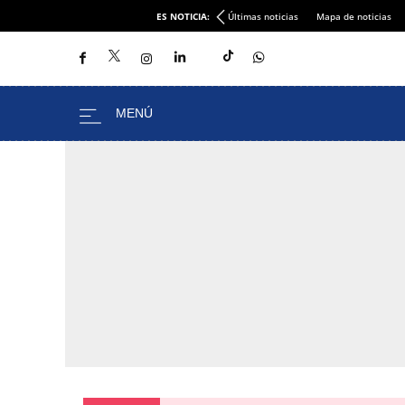
ES NOTICIA:
Últimas noticias
Mapa de noticias