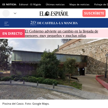
ES NOTICIA:
Editoral - El Rúgido
Últimas noticias
Mapa de noticias
Fichaje de
El Gobierno advierte un cambio en la llegada de
EN DIRECTO
menores: muy pequeños y muchas niñas
Piscina del Casco. Foto: Google Maps.