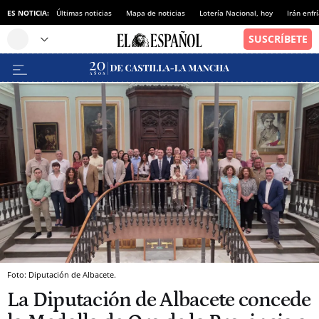
ES NOTICIA:
Últimas noticias
Mapa de noticias
Lotería Nacional, hoy
Irán enfr
Foto: Diputación de Albacete.
La Diputación de Albacete concede