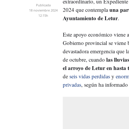
extraordinario, un Expediente
Publicada
una part
2024 que contempla
18 noviembre 2024
12:15h
Ayuntamiento de Letur
.
Este apoyo económico viene a 
Gobierno provincial se viene b
devastadora emergencia que la
las lluvi
de octubre, cuando
el arroyo de Letur en hasta 
de
seis vidas perdidas
y
enorm
privadas
, según ha informado l