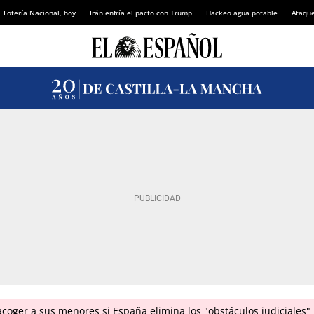
Lotería Nacional, hoy
Irán enfría el pacto con Trump
Hackeo agua potable
Ataque
coger a sus menores si España elimina los "obstáculos judiciales"