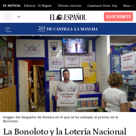
ES NOTICIA:
Editoral - El Rúgido
Últimas noticias
Cuponazo Once, hoy
Mapa de 
Imagen del despacho de Alovera en el que se ha validado el premio de la
Bonoloto.
La Bonoloto y la Lotería Nacional