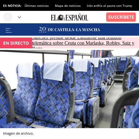
ES NOTICIA:
Últimas noticias
Mapa de noticias
Irán enfría el pacto con Trump
Sánchez preside desde Lanzarote una reunión
EN DIRECTO
telemática sobre Ceuta con Marlaska, Robles, Saiz y
Rego
Imagen de archivo.