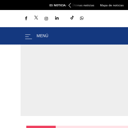
ES NOTICIA:
Últimas noticias
Mapa de noticias