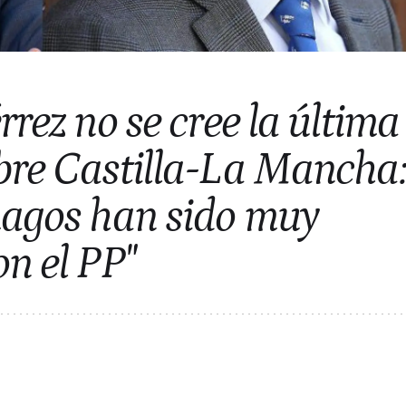
rrez no se cree la última
bre Castilla-La Mancha
magos han sido muy
n el PP"