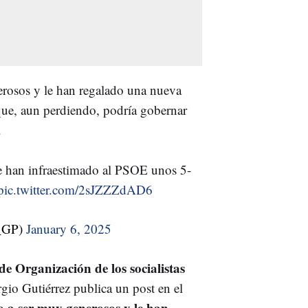
rosos y le han regalado una nueva
ue, aun perdiendo, podría gobernar
.
e han infraestimado al PSOE unos 5-
pic.twitter.com/2sJZZZdAD6
o_GP)
January 6, 2025
 de Organización de los socialistas
rgio Gutiérrez publica un post en el
o a ser muy generosos y le han