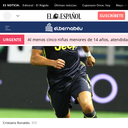
ES NOTICIA:
Editoral - El Rúgido
Últimas noticias
Cuponazo Once, hoy
Mapa de 
URGENTE
Al menos cinco niñas menores de 14 años, atendidas 
Cristiano Ronaldo
EFE