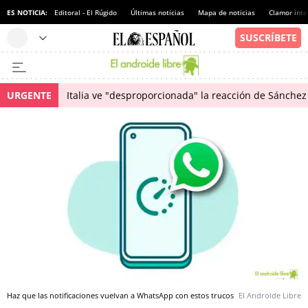
ES NOTICIA:
Editoral - El Rúgido
Últimas noticias
Mapa de noticias
Clamor inte
URGENTE
Italia ve "desproporcionada" la reacción de Sánchez 
Haz que las notificaciones vuelvan a WhatsApp con estos trucos
El Androide Libre