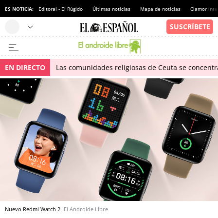
ES NOTICIA:
Editoral - El Rúgido
Últimas noticias
Mapa de noticias
Clamor inte
EN DIRECTO
Las comunidades religiosas de Ceuta se concentra
Nuevo Redmi Watch 2
El Androide Libre