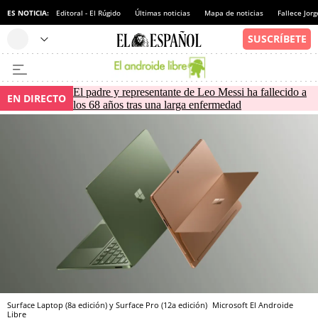
ES NOTICIA:
Editoral - El Rúgido
Últimas noticias
Mapa de noticias
Fallece Jor
El padre y representante de Leo Messi ha fallecido a
EN DIRECTO
los 68 años tras una larga enfermedad
Surface Laptop (8a edición) y Surface Pro (12a edición)
Microsoft
El Androide
Libre