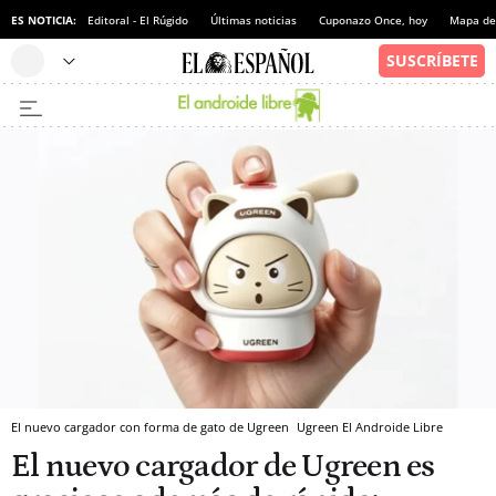
ES NOTICIA:
Editoral - El Rúgido
Últimas noticias
Cuponazo Once, hoy
Mapa de 
El nuevo cargador con forma de gato de Ugreen
Ugreen
El Androide Libre
El nuevo cargador de Ugreen es