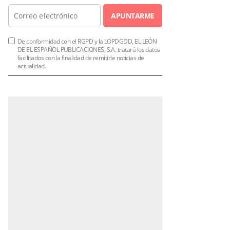
APUNTARME
De conformidad con el RGPD y la LOPDGDD, EL LEÓN
DE EL ESPAÑOL PUBLICACIONES, S.A. tratará los datos
facilitados con la finalidad de remitirle noticias de
actualidad.