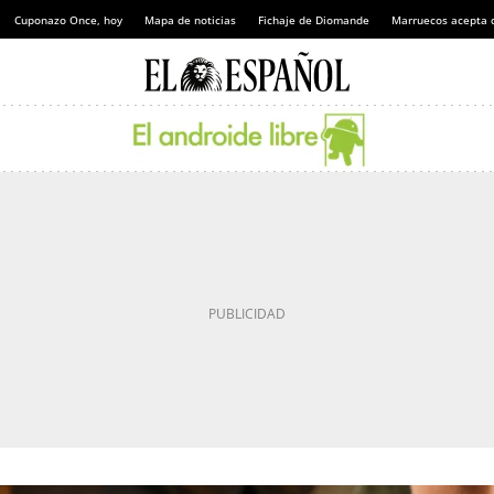
Cuponazo Once, hoy
Mapa de noticias
Fichaje de Diomande
Marruecos acepta 