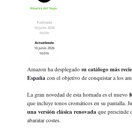
Alvarez del Vayo
Publicada
10 junio 2026
10:01h
Actualizada
10 junio 2026
10:01h
su catálogo más recie
Amazon ha desplegado
España
con el objetivo de conquistar a los ama
K
La gran novedad de esta hornada es el nuevo
que incluye tonos cromáticos en su pantalla. J
una versión clásica renovada
que prescinde d
abaratar costes.