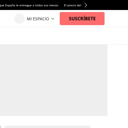
que España le entregue a todos sus menas
El precio del alquiler de vivienda baja por pri