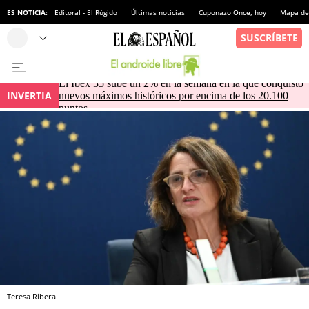
ES NOTICIA:
Editoral - El Rúgido
Últimas noticias
Cuponazo Once, hoy
Mapa de 
El Ibex 35 sube un 2% en la semana en la que conquistó
INVERTIA
nuevos máximos históricos por encima de los 20.100
puntos
Teresa Ribera