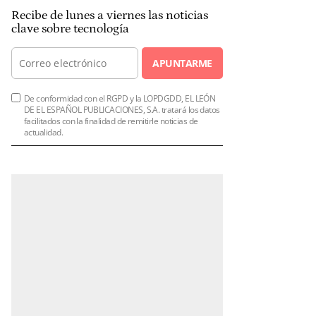
Recibe de lunes a viernes las noticias
clave sobre tecnología
APUNTARME
De conformidad con el RGPD y la LOPDGDD, EL LEÓN
DE EL ESPAÑOL PUBLICACIONES, S.A. tratará los datos
facilitados con la finalidad de remitirle noticias de
actualidad.