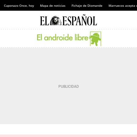
Cuponazo Once, hoy
Mapa de noticias
Fichaje de Diomande
Marruecos acepta 