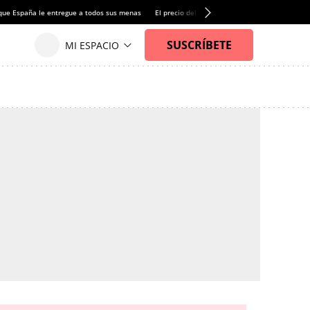
que España le entregue a todos sus menas
El precio del alquiler de vivienda baja por pri