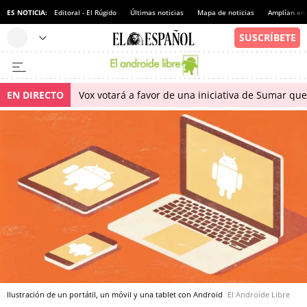
ES NOTICIA:
Editoral - El Rúgido
Últimas noticias
Mapa de noticias
Amplían en
EN DIRECTO
Vox votará a favor de una iniciativa de Sumar qu
Ilustración de un portátil, un móvil y una tablet con Android
El Androide Libre