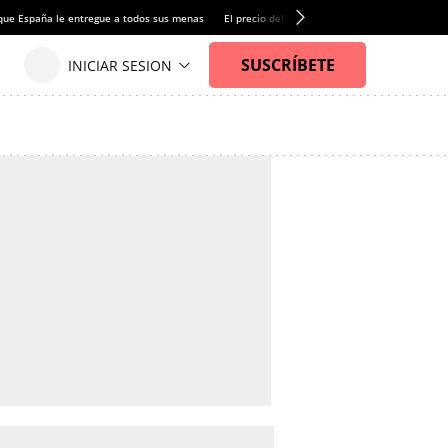
que España le entregue a todos sus menas
El precio del alquiler de vivienda baja por pri