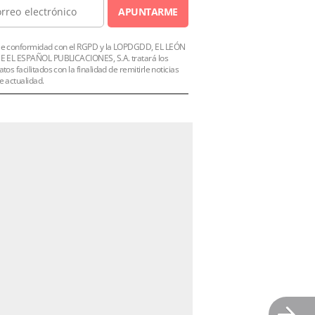
APUNTARME
e conformidad con el RGPD y la LOPDGDD, EL LEÓN
E EL ESPAÑOL PUBLICACIONES, S.A. tratará los
atos facilitados con la finalidad de remitirle noticias
e actualidad.