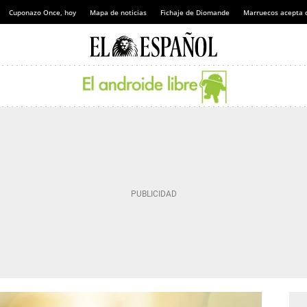
Cuponazo Once, hoy
Mapa de noticias
Fichaje de Diomande
Marruecos acepta 