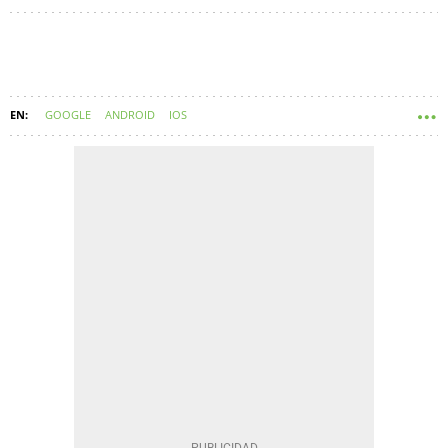
GOOGLE
ANDROID
IOS
WWDC (APPLE WORLDWIDE DEVELOPERS CONFERENCE)