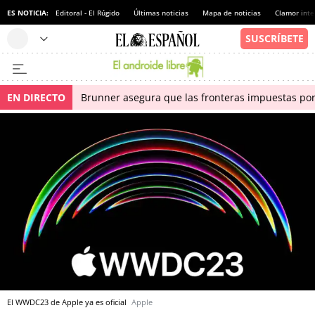
ES NOTICIA:
Editoral - El Rúgido
Últimas noticias
Mapa de noticias
Clamor inte
EN DIRECTO
Brunner asegura que las fronteras impuestas por I
El WWDC23 de Apple ya es oficial
Apple