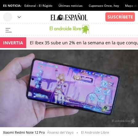
ES NOTICIA:
Editoral - El Rúgido
Últimas noticias
Cuponazo Once, hoy
Mapa de 
INVERTIA
El Ibex 35 sube un 2% en la semana en la que conqu
Xiaomi Redmi Note 12 Pro
Álvarez del Vayo
El Androide Libre