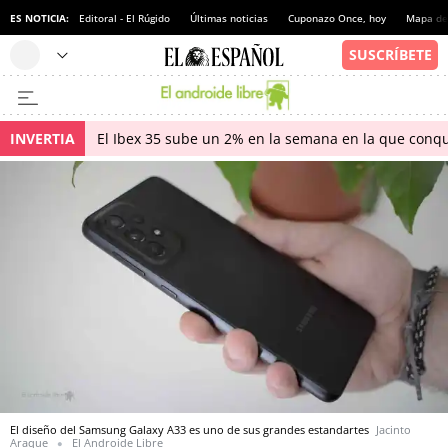
ES NOTICIA:
Editoral - El Rúgido
Últimas noticias
Cuponazo Once, hoy
Mapa de 
INVERTIA
El Ibex 35 sube un 2% en la semana en la que conqu
El diseño del Samsung Galaxy A33 es uno de sus grandes estandartes
Jacinto
Araque
El Androide Libre