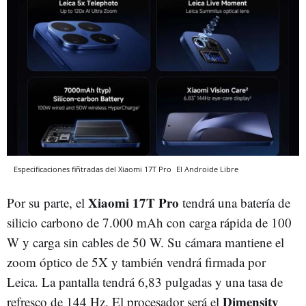
Especificaciones fiñtradas del Xiaomi 17T Pro
El Androide Libre
Xiaomi 17T Pro
Por su parte, el
tendrá una batería de
silicio carbono de 7.000 mAh con carga rápida de 100
W y carga sin cables de 50 W. Su cámara mantiene el
zoom óptico de 5X y también vendrá firmada por
Leica. La pantalla tendrá 6,83 pulgadas y una tasa de
Dimensity
refresco de 144 Hz. El procesador será el