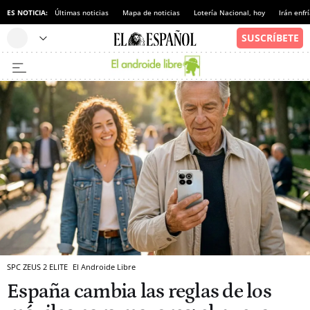
ES NOTICIA:
Últimas noticias
Mapa de noticias
Lotería Nacional, hoy
Irán enfr
SPC ZEUS 2 ELITE
El Androide Libre
España cambia las reglas de los