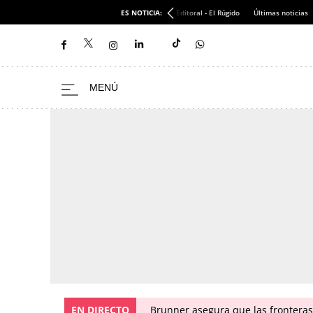
ES NOTICIA:
Editoral - El Rúgido
Últimas noticias
EN DIRECTO
Brunner asegura que las fronteras 