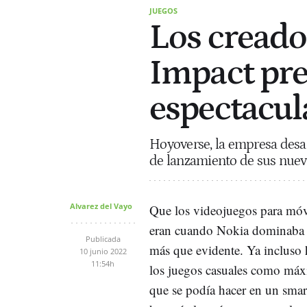
JUEGOS
Los creado
Impact pre
espectacul
Hoyoverse, la empresa desar
de lanzamiento de sus nue
Alvarez del Vayo
Que los videojuegos para móv
eran cuando Nokia dominaba 
Publicada
más que evidente. Ya incluso
10 junio 2022
11:54h
los juegos casuales como máx
que se podía hacer en un sma