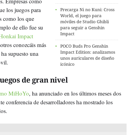
es. Empresas como
e los juegos para
Precarga Ni no Kuni: Cross
World, el juego para
s como los que
móviles de Studio Ghibli
mplo de ello fue su
para seguir a Genshin
Impact
Honkai Impact
sotros conozcáis más
POCO Buds Pro Genshin
Impact Edition: analizamos
e ha supuesto una
unos auriculares de diseño
vil.
icónico
uegos de gran nivel
como MiHoYo
, ha anunciado en los últimos meses dos
nte conferencia de desarrolladores ha mostrado los
los.