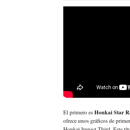
Honkai Star R
El primero es
ofrece unos gráficos de prime
Honkai Impact Third. Este títu