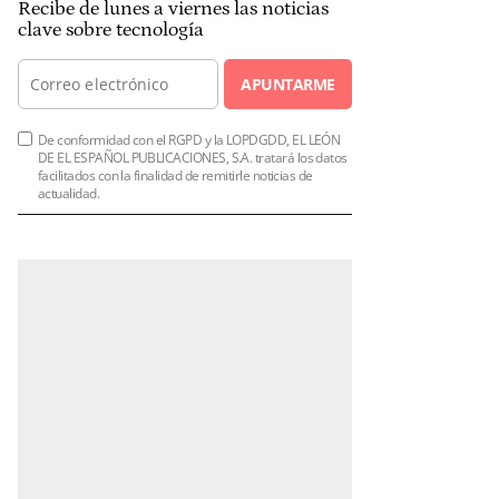
Recibe de lunes a viernes las noticias
clave sobre tecnología
APUNTARME
De conformidad con el RGPD y la LOPDGDD, EL LEÓN
DE EL ESPAÑOL PUBLICACIONES, S.A. tratará los datos
facilitados con la finalidad de remitirle noticias de
actualidad.