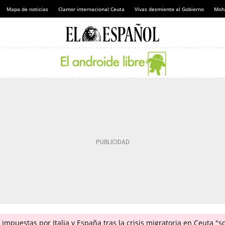
Mapa de noticias
Clamor internacional Ceuta
Vivas desmiente al Gobierno
Moh
impuestas por Italia y España tras la crisis migratoria en Ceuta "