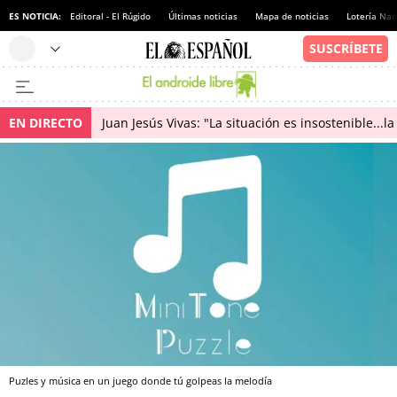
ES NOTICIA:
Editoral - El Rúgido
Últimas noticias
Mapa de noticias
Lotería Nac
EN DIRECTO
Juan Jesús Vivas: "La situación es insostenible...
Puzles y música en un juego donde tú golpeas la melodía