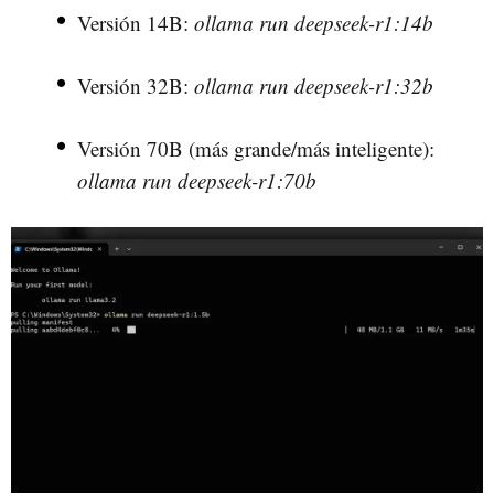
Versión 14B:
ollama run deepseek-r1:14b
Versión 32B:
ollama run deepseek-r1:32b
Versión 70B (más grande/más inteligente):
ollama run deepseek-r1:70b