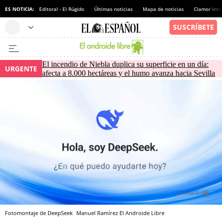
ES NOTICIA:
Editoral - El Rúgido
Últimas noticias
Mapa de noticias
Clamor inte
El incendio de Niebla duplica su superficie en un día:
URGENTE
afecta a 8.000 hectáreas y el humo avanza hacia Sevilla
Fotomontaje de DeepSeek
Manuel Ramírez
El Androide Libre