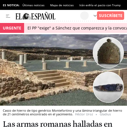
ES NOTICIA:
Últimas noticias
Mapa de noticias
Irán enfría el pacto con Trump
URGENTE
El PP "exige" a Sánchez que comparezca y la convoc
Casco de hierro de tipo genérico Montefortino y una lámina triangular de hierro
de 21 centímetros encontrado en el yacimiento.
Héctor Uroz
Gladius
Las armas romanas halladas en