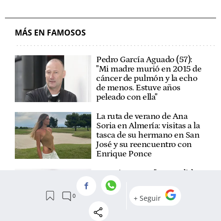
MÁS EN FAMOSOS
Pedro García Aguado (57):
"Mi madre murió en 2015 de
cáncer de pulmón y la echo
de menos. Estuve años
peleado con ella"
La ruta de verano de Ana
Soria en Almería: visitas a la
tasca de su hermano en San
José y su reencuentro con
Enrique Ponce
Joaquín Torres: "He perdido
media vida en intentar gustar
a los demás. A mis padres,
mis hermanos, mi mujer. Me
perdí"