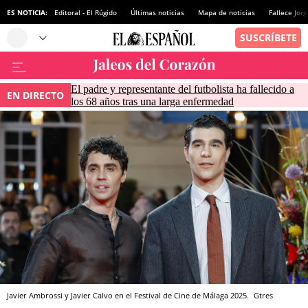
ES NOTICIA:
Editoral - El Rúgido
Últimas noticias
Mapa de noticias
Fallece Jor
El padre y representante del futbolista ha fallecido a
EN DIRECTO
los 68 años tras una larga enfermedad
Javier Ambrossi y Javier Calvo en el Festival de Cine de Málaga 2025.
Gtres