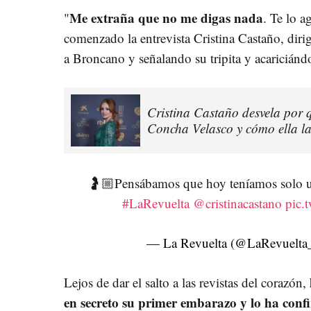
Me extraña que no me digas nada
"
. Te lo a
comenzado la entrevista Cristina Castaño, dir
a Broncano y señalando su tripita y acariciánd
Cristina Castaño desvela por 
Concha Velasco y cómo ella la
🤰🏼Pensábamos que hoy teníamos solo una 
#LaRevuelta
@cristinacastano
pic.
— La Revuelta (@LaRevuelt
Lejos de dar el salto a las revistas del corazón,
en secreto su primer embarazo y lo ha con