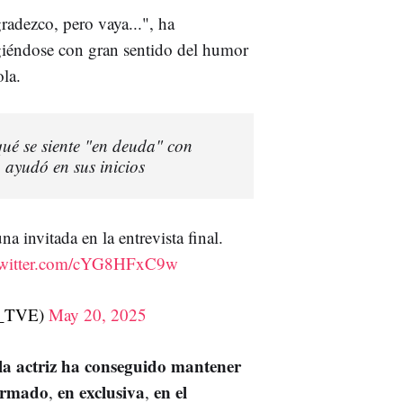
gradezco, pero vaya...", ha
igiéndose con gran sentido del humor
ola.
qué se siente "en deuda" con
 ayudó en sus inicios
invitada en la entrevista final.
twitter.com/cYG8HFxC9w
a_TVE)
May 20, 2025
la actriz ha conseguido mantener
firmado
en exclusiva
en el
,
,