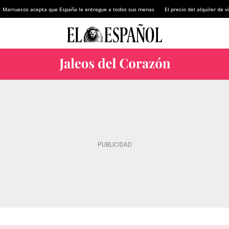
Marruecos acepta que España le entregue a todos sus menas
El precio del alquiler de 