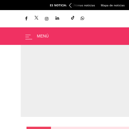
ES NOTICIA:
Últimas noticias
Mapa de noticias