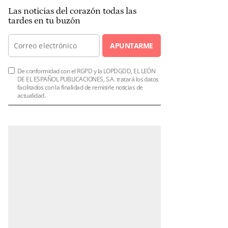
Las noticias del corazón todas las
tardes en tu buzón
APUNTARME
De conformidad con el RGPD y la LOPDGDD, EL LEÓN
DE EL ESPAÑOL PUBLICACIONES, S.A. tratará los datos
facilitados con la finalidad de remitirle noticias de
actualidad.