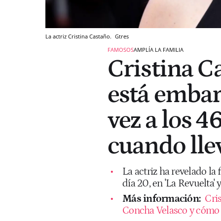
La actriz Cristina Castaño.
Gtres
FAMOSOS
AMPLÍA LA FAMILIA
Cristina C
está embar
vez a los 4
cuando lle
La actriz ha revelado la 
día 20, en 'La Revuelta' 
Más información:
Cri
Concha Velasco y cómo e