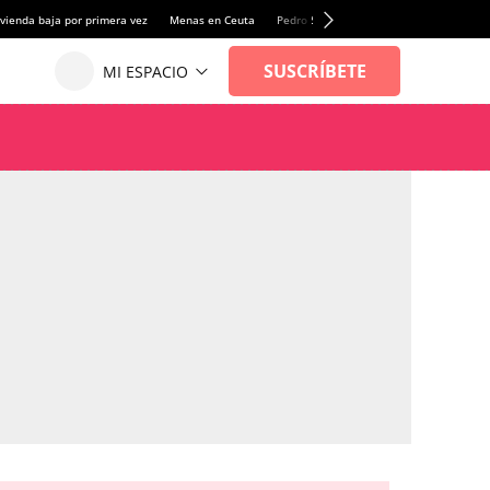
vivienda baja por primera vez
Menas en Ceuta
Pedro Sánchez
El Rey irá a Ceuta