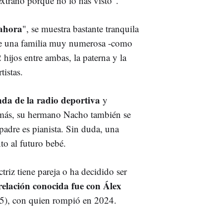
 extraño porque no lo has visto".
ahora
", se muestra bastante tranquila
 de una familia muy numerosa -como
hijos entre ambas, la paterna y la
tistas.
nda de la radio deportiva
y
más, su hermano Nacho también se
 padre es pianista. Sin duda, una
nto al futuro bebé.
ctriz tiene pareja o ha decidido ser
relación conocida fue con Álex
5), con quien rompió en 2024.