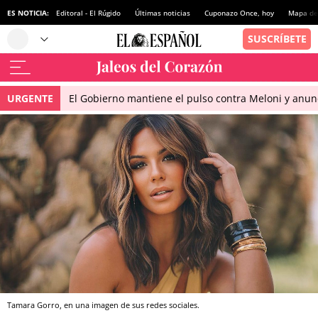
ES NOTICIA:
Editoral - El Rúgido
Últimas noticias
Cuponazo Once, hoy
Mapa de 
URGENTE
El Gobierno mantiene el pulso contra Meloni y anunci
Tamara Gorro, en una imagen de sus redes sociales.