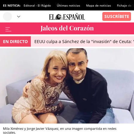
ES NOTICIA:
Editoral - El Rúgido
Últimas noticias
Mapa de noticias
Fichaje de
EN DIRECTO
EEUU culpa a Sánchez de la "invasión" de Ceuta: 
Mila Ximénez y Jorge Javier Vázquez, en una imagen compartida en redes
sociales.